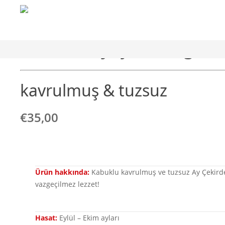
Dakota Ay Çekirdeği
kavrulmuş & tuzsuz
€
35,00
Ürün hakkında:
Kabuklu kavrulmuş ve tuzsuz Ay Çekirdeğ
vazgeçilmez lezzet!
Hasat:
Eylül – Ekim ayları