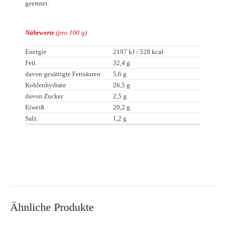
geerntet.
Nährwerte
(pro 100 g)
Energie
2197 kJ / 528 kcal
Fett
32,4 g
davon gesättigte Fettsäuren
5,6 g
Kohlenhydrate
26,5 g
davon Zucker
2,5 g
Eiweiß
20,2 g
Salz
1,2 g
Ähnliche Produkte