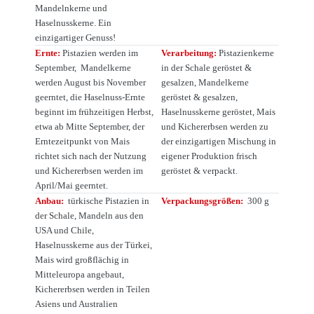
Mandelnkerne und
Haselnusskerne. Ein
einzigartiger Genuss!
Ernte:
Pistazien werden im
Verarbeitung:
Pistazienkerne
September, Mandelkerne
in der Schale geröstet &
werden August bis November
gesalzen, Mandelkerne
geerntet, die Haselnuss-Ernte
geröstet & gesalzen,
beginnt im frühzeitigen Herbst,
Haselnusskerne geröstet, Mais
etwa ab Mitte September, der
und Kichererbsen werden zu
Erntezeitpunkt von Mais
der einzigartigen Mischung in
richtet sich nach der Nutzung
eigener Produktion frisch
und Kichererbsen werden im
geröstet & verpackt.
April/Mai geerntet.
Anbau:
türkische Pistazien in
Verpackungsgrößen:
300 g
der Schale, Mandeln aus den
USA und Chile,
Haselnusskerne aus der Türkei,
Mais wird großflächig in
Mitteleuropa angebaut,
Kichererbsen werden in Teilen
Asiens und Australien